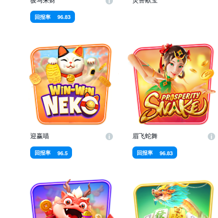
骏马来财
灵兽献宝
回报率
96.83
迎赢喵
眉飞蛇舞
回报率
回报率
96.5
96.83