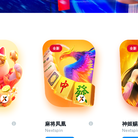
全新
全新
麻将凤凰
神姬赐
Nextspin
Nextspi