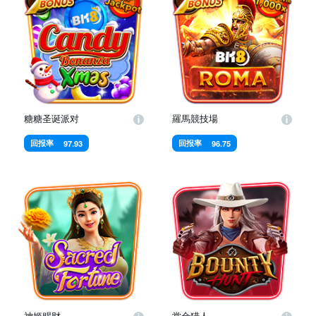
糖糖圣诞派对
羅馬競技場
回报率
回报率
97.93
96.75