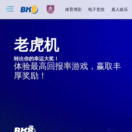
体育博彩
电子竞技
真人娱乐
老虎机
转出你的幸运大奖！
体验最高回报率游戏，赢取丰
厚奖励！