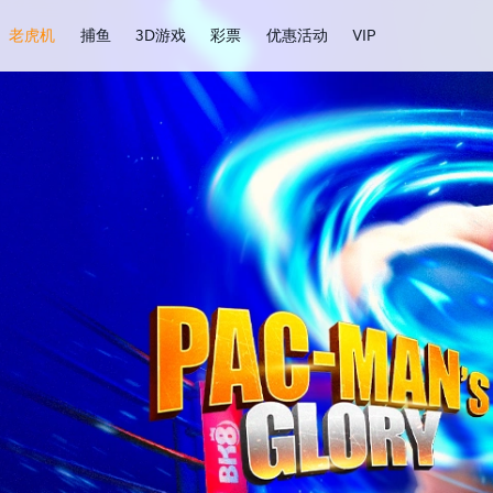
老虎机
捕鱼
3D游戏
彩票
优惠活动
VIP