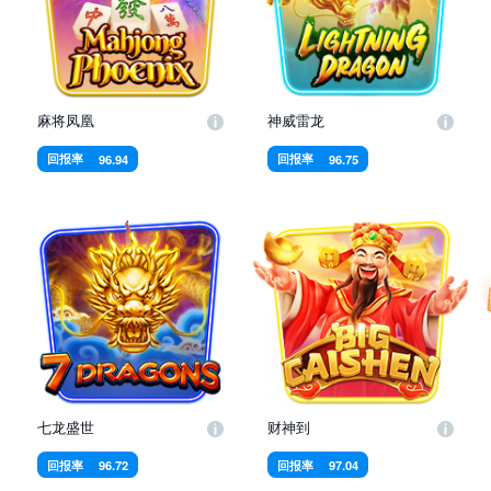
麻将凤凰
神威雷龙
回报率
回报率
96.94
96.75
七龙盛世
财神到
回报率
回报率
96.72
97.04