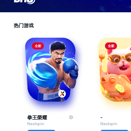
热门游戏
全新
全新
拳王榮耀
-
Nextspin
Nextspin