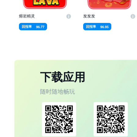
熔岩精灵
发发发
回报率
回报率
96.77
96.95
下载应用
随时随地畅玩