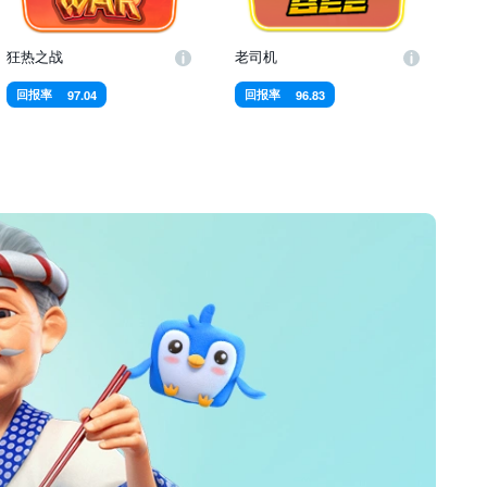
狂热之战
老司机
回报率
回报率
97.04
96.83