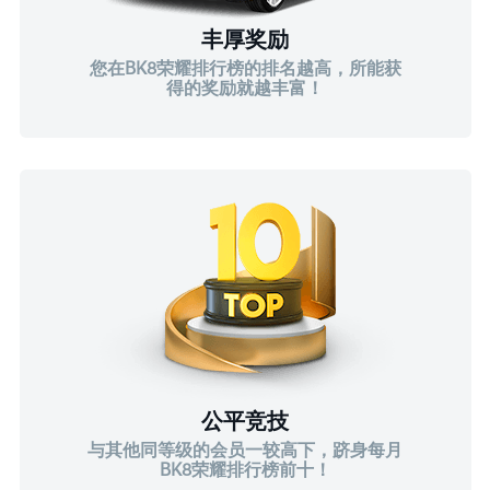
丰厚奖励
您在BK8荣耀排行榜的排名越高，所能获
得的奖励就越丰富！
公平竞技
与其他同等级的会员一较高下，跻身每月
BK8荣耀排行榜前十！