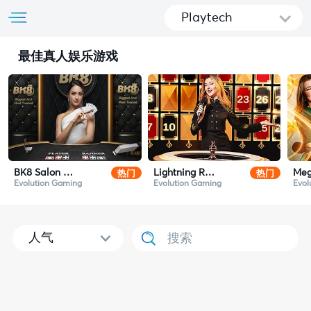
Playtech
最佳真人娱乐游戏
热门
热门
BK8 Salon Prive Baccarat
Lightning Roulette
Meg
Evolution Gaming
Evolution Gaming
Evol
人气